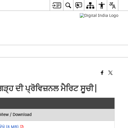
੍ਹ ਦੀ ਪ੍ਰੋਵਿਜ਼ਨਲ ਮੈਰਿਟ ਸੂਚੀ|
View / Download
ਦੇਖੋ (8 MB)