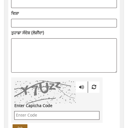
ਵਿਸ਼ਾ
ਤੁਹਾਡਾ ਸੰਦੇਸ਼ (ਲੋੜੀਂਦਾ)
Enter Captcha Code