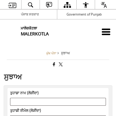
ਪੰਜਾਬ ਸਰਕਾਰ
Government of Punjab
ਮਾਲੇਰਕੋਟਲਾ
MALERKOTLA
ਸੁਝਾਅ
ਮੁੱਖ ਪੰਨਾ
ਸੁਝਾਅ
ਤੁਹਾਡਾ ਨਾਮ (ਲੋੜੀਂਦਾ)
ਤੁਹਾਡੀ ਈਮੇਲ (ਲੋੜੀਂਦਾ)