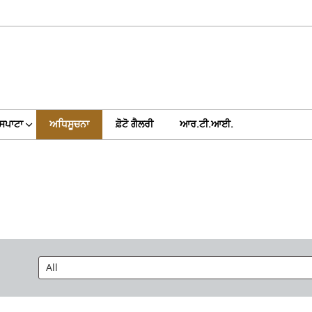
 ਸਪਾਟਾ
ਅਧਿਸੂਚਨਾ
ਫ਼ੋਟੋ ਗੈਲਰੀ
ਆਰ.ਟੀ.ਆਈ.