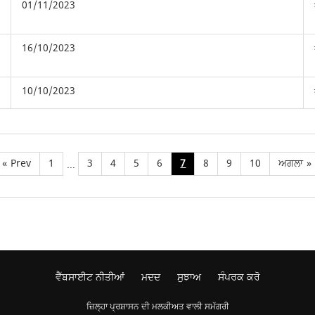
01/11/2023
16/10/2023
10/10/2023
«
Prev
1
3
4
5
6
7
8
9
10
ਅਗਲਾ
»
...
ਵੈੱਬਸਾਈਟ ਨੀਤੀਆਂ
ਮਦਦ
ਸੁਝਾਅ
ਸੰਪਰਕ ਕਰੋ
ਜ਼ਿਲ੍ਹਾ ਪ੍ਰਸ਼ਾਸਨ ਦੀ ਮਲਕੀਅਤ ਵਾਲੀ ਸਮੱਗਰੀ